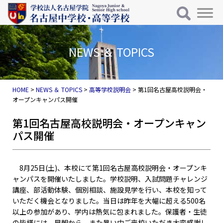
メインナビゲーション
コンテンツへスキップ
NEWS ＆ TOPICS
HOME
>
NEWS ＆ TOPICS
>
高等学校説明会
>
第1回名古屋高校説明会・
オープンキャンパス開催
第1回名古屋高校説明会・オープンキャン
パス開催
8月25日(土)、本校にて第1回名古屋高校説明会・オープンキ
ャンパスを開催いたしました。学校説明、入試問題チャレンジ
講座、部活動体験、個別相談、施設見学を行い、本校を知って
いただく機会となりました。当日は昨年を大幅に超える500名
以上の参加があり、学内は熱気に包まれました。保護者・生徒
の皆様には、早朝から、また暑い中ご来校いただき大変感謝し