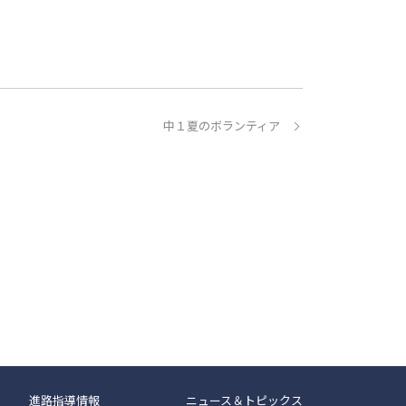
中１夏のボランティア
進路指導情報
ニュース＆トピックス