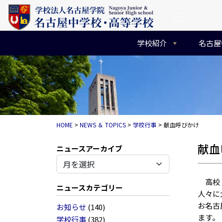
コンテンツへスキップ
メインナビゲーション
学校紹介
名古屋
HOME
>
NEWS ＆ TOPICS
>
学校行事
>
献血呼びかけ
献血
アーカイブ
高校１
ニュースカテゴリー
人々に
お名古
お知らせ
(140)
ます。
学校行事
(382)