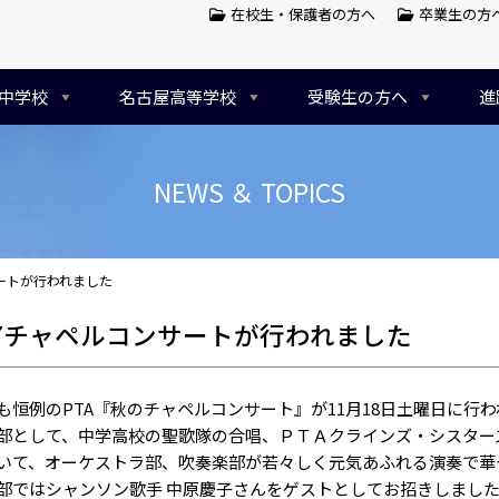
在校生・保護者の方へ
卒業生の方
中学校
名古屋高等学校
受験生の方へ
進
NEWS ＆ TOPICS
サートが行われました
17チャペルコンサートが行われました
恒例のPTA『秋のチャペルコンサート』が11月18日土曜日に行
として、中学高校の聖歌隊の合唱、ＰＴＡクラインズ・シスター
いて、オーケストラ部、吹奏楽部が若々しく元気あふれる演奏で華
ではシャンソン歌手 中原慶子さんをゲストとしてお招きしました