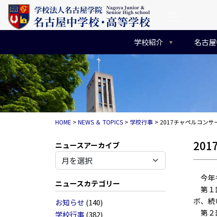
コンテンツへスキップ
メインナビゲーション
学校紹介
名古屋
HOME
>
NEWS ＆ TOPICS
>
学校行事
>
2017チャペルコン
20
アーカイブ
今年も
ニュースカテゴリー
第１部
ボ、続
お知らせ
(140)
第２部
学校行事
(382)