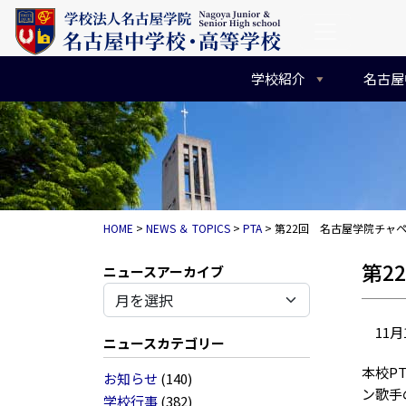
コンテンツへスキップ
メインナビゲーション
学校紹介
名古屋
HOME
>
NEWS ＆ TOPICS
>
PTA
>
第22回 名古屋学院チャ
第2
アーカイブ
11月
ニュースカテゴリー
本校P
お知らせ
(140)
ン歌手
学校行事
(382)