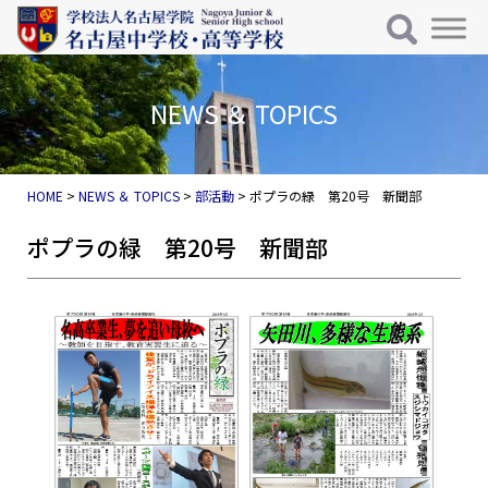
メインナビゲーション
コンテンツへスキップ
NEWS ＆ TOPICS
HOME
>
NEWS ＆ TOPICS
>
部活動
>
ポプラの緑 第20号 新聞部
ポプラの緑 第20号 新聞部