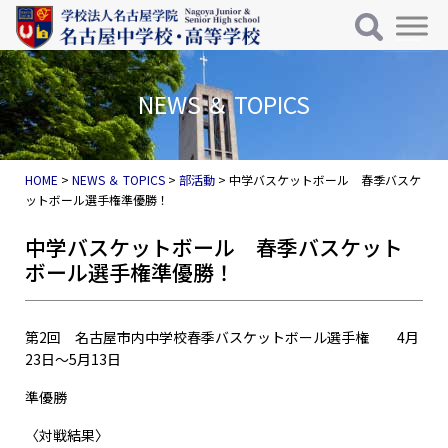
メインナビゲーション
コンテンツへスキップ
NEWS ＆ TOPICS
HOME
>
NEWS ＆ TOPICS
>
部活動
>
中学バスケットボール 春季バスケ
ットボール選手権準優勝！
中学バスケットボール 春季バスケット
ボール選手権準優勝！
第2回 名古屋市内中学校春季バスケットボール選手権 4月
23日～5月13日
準優勝
〈対戦結果〉