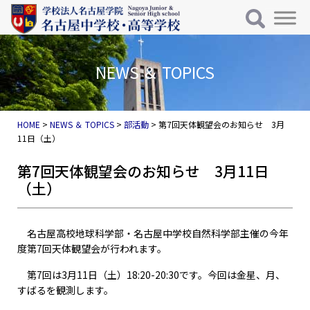
メインナビゲーション
コンテンツへスキップ
NEWS ＆ TOPICS
HOME
>
NEWS ＆ TOPICS
>
部活動
>
第7回天体観望会のお知らせ 3月
11日（土）
第7回天体観望会のお知らせ 3月11日
（土）
名古屋高校地球科学部・名古屋中学校自然科学部主催の今年
度第7回天体観望会が行われます。
第7回は3月11日（土）18:20-20:30です。今回は金星、月、
すばるを観測します。