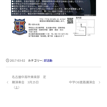
2017-03-02
カテゴリー:
部活動
名古屋中高吹奏楽部 定
期演奏会 3月25日
中学OB進路講演会
（土）