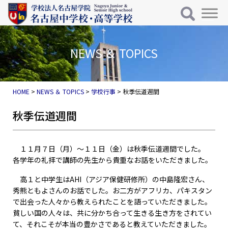
メインナビゲーション
コンテンツへスキップ
NEWS ＆ TOPICS
HOME
>
NEWS ＆ TOPICS
>
学校行事
>
秋季伝道週間
秋季伝道週間
１１月７日（月）～１１日（金）は秋季伝道週間でした。
各学年の礼拝で講師の先生から貴重なお話をいただきました。
高１と中学生はAHI（アジア保健研修所）の中島隆宏さん、
秀熊ともよさんのお話でした。お二方がアフリカ、パキスタン
で出会った人々から教えられたことを語っていただきました。
貧しい国の人々は、共に分かち合って生きる生き方をされてい
て、それこそが本当の豊かさであると教えていただきました。