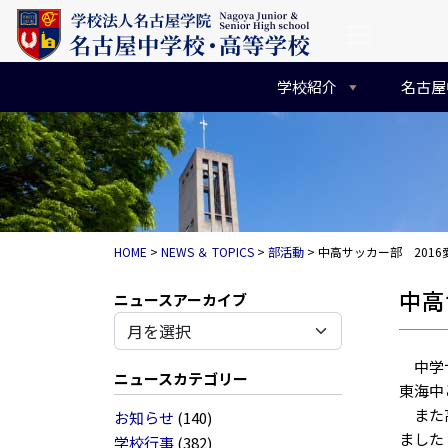
コンテンツへスキップ
メインナビゲーション
学校紹介
名古屋
HOME
>
NEWS ＆ TOPICS
>
部活動
>
中高サッカー部 201
中高
アーカイブ
中学サ
ニュースカテゴリー
東海中
また高
お知らせ
(140)
ました
学校行事
(382)