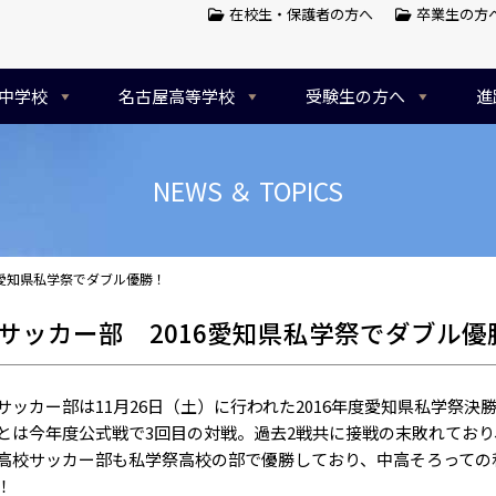
在校生・保護者の方へ
卒業生の方
中学校
名古屋高等学校
受験生の方へ
進
NEWS ＆ TOPICS
6愛知県私学祭でダブル優勝！
サッカー部 2016愛知県私学祭でダブル優
ッカー部は11月26日（土）に行われた2016年度愛知県私学祭決
とは今年度公式戦で3回目の対戦。過去2戦共に接戦の末敗れてお
校サッカー部も私学祭高校の部で優勝しており、中高そろっての
！