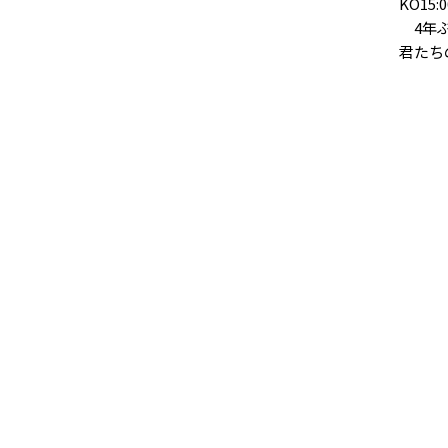
KO15:
4年ぶ
君たち