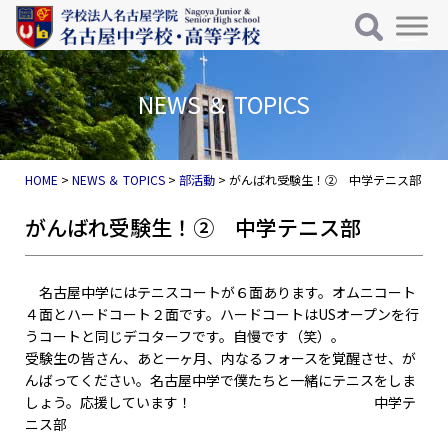
メインナビゲーション
コンテンツへスキップ
NEWS ＆ TOPICS
HOME
>
NEWS ＆ TOPICS
>
部活動
>
がんばれ受験生！② 中学テニス部
がんばれ受験生！② 中学テニス部
名古屋中学にはテニスコートが６面あります。オムニコート
４面とハードコート２面です。ハードコートはUSオープンを行
うコートと同じデコターフです。自慢です（笑）。
受験生の皆さん、あと一ヶ月、内なるフォースを覚醒させ、が
んばってください。名古屋中学で僕たちと一緒にテニスをしま
しょう。応援しています！ 中学テ
ニス部