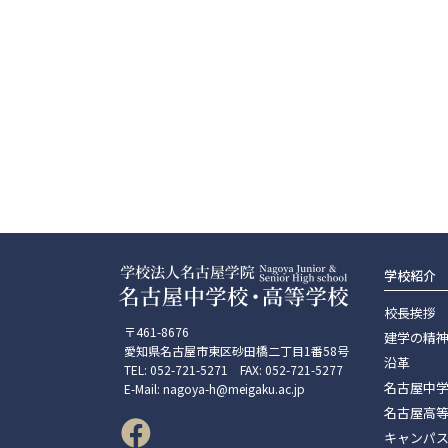
学校紹介
校長挨拶
〒461-8676
建学の精
愛知県名古屋市東区砂田橋二丁目1番58号
沿革
TEL: 052-721-5271 FAX: 052-721-5277
名古屋中
E-Mail: nagoya-h@meigaku.ac.jp
名古屋高
キャンパ