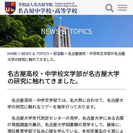
メインナビゲーション
コンテンツへスキップ
NEWS ＆ TOPICS
HOME
>
NEWS ＆ TOPICS
>
部活動
>
名古屋高校・中学校文学部が名古屋
大学の研究に触れてきました。
名古屋高校・中学校文学部が名古屋大学
の研究に触れてきました。
名古屋高校・中学文学部では、名大祭に合わせて、名古屋大
学の研究に触れるツアーを毎年行っております。
名古屋大学年代測定センターの見学、名古屋大学にある古窯
の発掘調査の展示、名古屋大学図書館の見学そして、最後に、
現在教育学部で社会心理を学んでいる、本校卒業生のＫ君によ