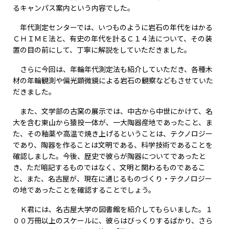
るキャンパス案内という内容でした。
年代測定センターでは、いつものように岩石の年代をはかる
ＣＨＩＭＥ法と、有史の年代を計るＣ１４法について、その装
置の目の前にして、丁寧に解説をしていただきました。
さらに今回は、年輪年代測定法も紹介していただき、各種木
材の年輪観測や偏光顕微鏡による岩石の観察などもさせていた
だきました。
また、文学部の古窯の展示では、中古から中世にかけて、名
大を含む東山から猿投一体が、一大陶器産地であったこと、ま
た、その釉薬や高温で焼き上げるということは、テクノロジー
であり、陶器を作ることは文明である、科学技術であることを
確認しました。今後、歴史で彼らが陶器についてであったと
き、ただ暗記するものではなく、文明と関わるものであるこ
と、また、名古屋が、現在に通じるものづくり・テクノロジー
の地であったことを確認することでしょう。
Ｋ君には、名古屋大学の図書館を紹介してもらいました。１
００万冊以上のスケールに、彼らはびっくりするばかり、さら