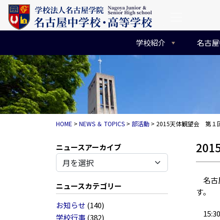
コンテンツへスキップ
メインナビゲーション
学校紹介
名古屋
HOME
>
NEWS ＆ TOPICS
>
部活動
>
2015天体観望会 第
20
アーカイブ
名古屋
ニュースカテゴリー
す。
お知らせ
(140)
15:3
学校行事
(382)