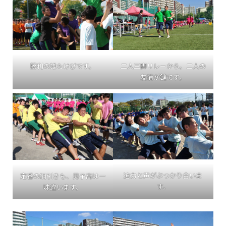
二人三脚リレーから。二人の
勝利の雄たけびです。
友情が鍵です。
迫力と声がぶつかり合いま
定番の綱引きも、男子高は一
す。
味違います。