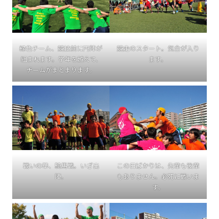
緑色チーム、競技前に円陣が
競走のスタート。気合が入り
組まれます。学年を越えて、
ます。
チームがまとまります。
戦いの華、騎馬戦。いざ出
この日ばかりは、先輩も後輩
陣。
もありません。必死に戦いま
す。