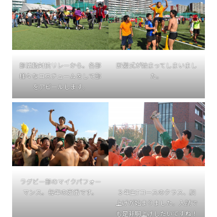
部活動対抗リレーから。各部
断髪式が始まってしまいまし
様々なコスチュームをして部
た。
をアピールします。
ラグビー部のマイクパフォー
マンス。毎年の定番です。
３年生Tコースのクラス、胴
上げが始まりました。入試で
も是非胴上げしたいですね！