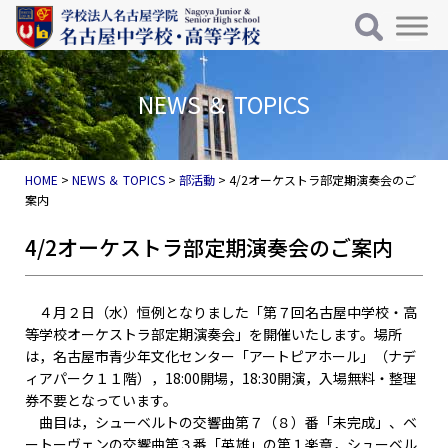
メインナビゲーション
コンテンツへスキップ
NEWS ＆ TOPICS
HOME
>
NEWS ＆ TOPICS
>
部活動
>
4/2オーケストラ部定期演奏会のご
案内
4/2オーケストラ部定期演奏会のご案内
４月２日（水）恒例となりました「第７回名古屋中学校・高
等学校オーケストラ部定期演奏会」を開催いたします。場所
は，名古屋市青少年文化センター「アートピアホール」（ナデ
ィアパーク１１階），18:00開場，18:30開演，入場無料・整理
券不要となっています。
曲目は，シューベルトの交響曲第７（８）番「未完成」、ベ
ートーヴェンの交響曲第３番「英雄」の第１楽章，シューベル