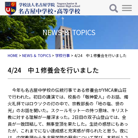
メインナビゲーション
コンテンツへスキップ
NEWS ＆ TOPICS
HOME
>
NEWS ＆ TOPICS
>
学校行事
>
4/24 中１修養会を行いました
4/24 中１修養会を行いました
今年も名古屋中学校の伝統行事である修養会がYMCA東山荘
で行われた。初日の講演では、校長の「敬神愛人」のお話、燭
火礼拝ではロウソクの灯の中で、宗教部長の「地の塩、世の
光」のお話を聞いた。スクールモットーの持つ意味、キリスト
教に対する理解が一層深まった。2日目の双子山登山では、全
員が一致団結して、無事登頂を果たした。生徒の感想にもあっ
たが、これまでにない達成感と充実感が得られたと思う。夜に
は、中学教頭から名古屋学院の歴史について学び、本校が１２