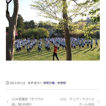
2013-05-14
カテゴリー:
学校行事
、
中学校
4/26 新聞部「ポプラの
5/15 ケニア・マゴソス
緑」第3号発行
クール来校