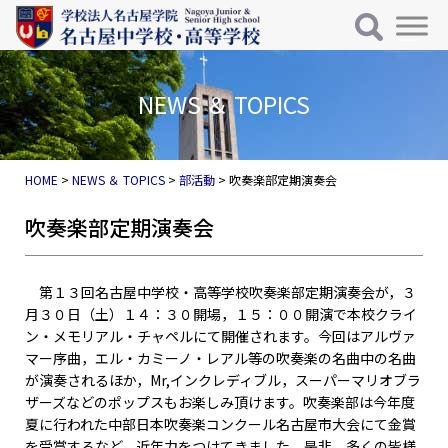
メインナビゲーション
コンテンツへスキップ
NEWS ＆ TOPICS
HOME
>
NEWS ＆ TOPICS
>
部活動
>
吹奏楽部定期演奏会
吹奏楽部定期演奏会
第１３回名古屋中学校・高等学校吹奏楽部定期演奏会が，３
月３０日（土）１４：３０開場，１５：００開演で本校クライ
ン・メモリアル・チャペルにて開催されます。今回はアルヴァ
マー序曲，エル・カミーノ・レアル等の吹奏楽の名曲中の名曲
が演奏されるほか，Mr,インクレディブル，スーパーマリオブラ
ザーズなどのポップスもお楽しみ頂けます。吹奏楽部は今年度
夏に行われた中部日本吹奏楽コンクール名古屋市大会にて金賞
を受賞するなど，近年力をつけてきました。是非，多くの皆様