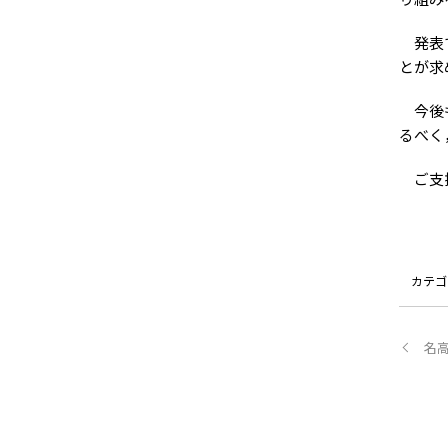
発表で
とが求
今後も
るべく
ご支援
カテゴ
名