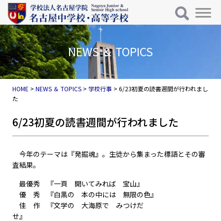
メインナビゲーション
コンテンツへスキップ
NEWS ＆ TOPICS
HOME
>
NEWS ＆ TOPICS
>
学校行事
>
6/23初夏の読書週間が行われまし
た
6/23初夏の読書週間が行われました
今年のテーマは『発掘魂』。生徒から集まった標語とその審
査結果。
最優秀 『一頁 開いてみれば 宝山』
優 秀 『白黒の 本の中には 無限の色』
佳 作 『文学の 大海原で みつけだ
せ』