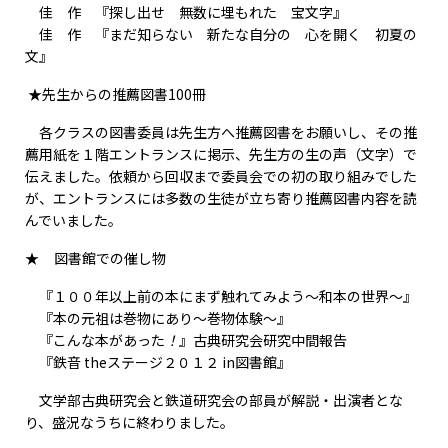
佳 作 『探し出せ 無数に埋もれた 宝文字』
佳 作 『まだ知らない 新たな自分の 心を開く 初夏の
文』
★先生からの推薦図書100冊
各クラスの図書委員は先生方へ推薦図書をお願いし、その推
薦用紙を１階エントランスに掲示、先生方の生の声（文字）で
伝えました。依頼から回収まで委員会での初の取り組みでした
が、エントランスには多数の生徒が立ち寄り推薦図書内容を読
んでいました。
★ 図書館での催し物
『１００年以上前の本にまず触れてみよう～和本の世界～』
『本の元祖は巻物にあり～巻物体験～』
『こんな本があった
！
』古典研究会研究中間報告
『鉄音 theステージ２０１２ in図書館』
文学部古典研究会と鉄道研究会の部員が解説・出演者とな
り、盛況なうちに終わりました。