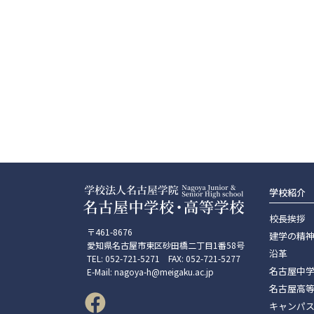
学校紹介
校長挨拶
〒461-8676
建学の精
愛知県名古屋市東区砂田橋二丁目1番58号
沿革
TEL: 052-721-5271 FAX: 052-721-5277
名古屋中
E-Mail: nagoya-h@meigaku.ac.jp
名古屋高
キャンパ