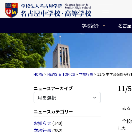
コンテンツへスキップ
メインナビゲーション
学校紹介
名古屋
HOME
>
NEWS ＆ TOPICS
>
学校行事
>
11/5 中学音楽祭が
11
アーカイブ
去る１
ニュースカテゴリー
全校合
お知らせ
(140)
した。
学校行事
(382)