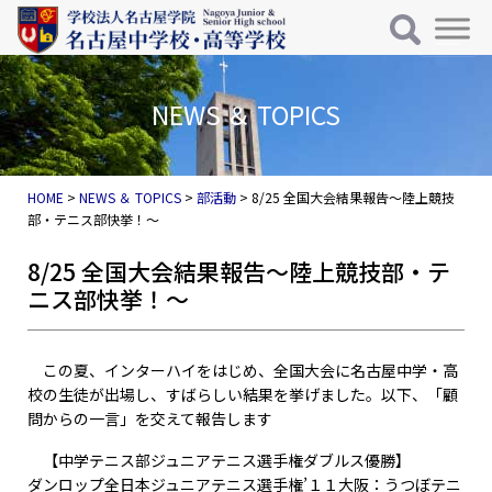
メインナビゲーション
コンテンツへスキップ
NEWS ＆ TOPICS
HOME
>
NEWS ＆ TOPICS
>
部活動
>
8/25 全国大会結果報告～陸上競技
部・テニス部快挙！～
8/25 全国大会結果報告～陸上競技部・テ
ニス部快挙！～
この夏、インターハイをはじめ、全国大会に名古屋中学・高
校の生徒が出場し、すばらしい結果を挙げました。以下、「顧
問からの一言」を交えて報告します
【中学テニス部ジュニアテニス選手権ダブルス優勝】
ダンロップ全日本ジュニアテニス選手権’１１大阪：うつぼテニ