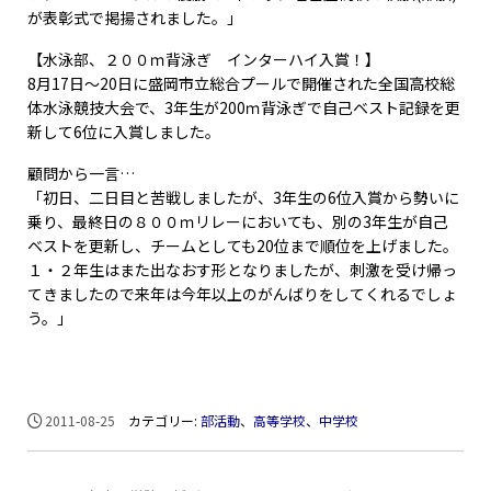
が表彰式で掲揚されました。」
【水泳部、２００ｍ背泳ぎ インターハイ入賞！】
8月17日～20日に盛岡市立総合プールで開催された全国高校総
体水泳競技大会で、3年生が200ｍ背泳ぎで自己ベスト記録を更
新して6位に入賞しました。
顧問から一言…
「初日、二日目と苦戦しましたが、3年生の6位入賞から勢いに
乗り、最終日の８００ｍリレーにおいても、別の3年生が自己
ベストを更新し、チームとしても20位まで順位を上げました。
１・２年生はまた出なおす形となりましたが、刺激を受け帰っ
てきましたので来年は今年以上のがんばりをしてくれるでしょ
う。」
2011-08-25
カテゴリー:
部活動
、
高等学校
、
中学校