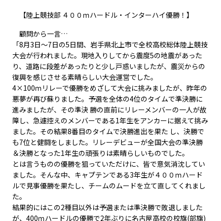
【陸上競技部 ４００ｍハードル・インターハイ優勝！】
顧問から一言…
「8月3日～7日の5日間、岩手県北上市で全校高校総体陸上競技
大会が行われました。現地入りしてから震度5の地震があった
り、道路に段差があったりと少し戸惑いましたが、震災からの
復興を感じさせる素晴らしい大会運営でした。
4×100ｍリレーで優勝をめざして大会に挑みましたが、昨年の
悪夢が再び蘇りました。予選を全体の4位のタイムで準決勝に
進みましたが、その準決 勝の直前にリレーメンバーの一人が故
障し、急遽控えのメンバーである1年生をアンカーに据えて挑み
ました。その結果8番目のタイムで決勝進出を果た し、決勝で
も7位と健闘をしました。リレーデビューが全国大会の準決勝
＆決勝となった1年生の頑張りは素晴らしいものでした。
とは言うものの優勝を狙っていただけに、皆で意気消沈してい
ました。そんな中、キャプテンである3年生が４００ｍハード
ルで見事優勝を果たし、チームのムードを立て直してくれまし
た。
結果的にはこの2種目以外は予選または準決勝で敗退しました
が、400ｍハードルの優勝で2年ぶりに名古屋高校の校旗(部旗)