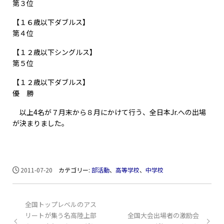
第３位
【１６歳以下ダブルス】
第４位
【１２歳以下シングルス】
第５位
【１２歳以下ダブルス】
優 勝
以上4名が７月末から８月にかけて行う、全日本Jr.への出場
が決まりました。
2011-07-20
カテゴリー:
部活動
、
高等学校
、
中学校
全国トップレベルのアス
リートが集う名高陸上部
全国大会出場者の激励会