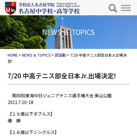
メインナビゲーション
コンテンツへスキップ
NEWS ＆ TOPICS
HOME
>
NEWS ＆ TOPICS
>
部活動
>
7/20 中高テニス部全日本Jr.出場決
定!
7/20 中高テニス部全日本Jr.出場決定!
第80回東海中日ジュニアテニス選手権大会 東山公園
2011.7.10-18
【１８歳以下ダブルス】
優 勝
【１６歳以下シングルス】