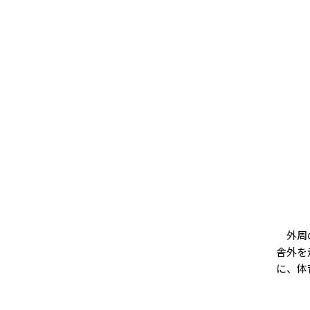
外周の
舎外を
に、体