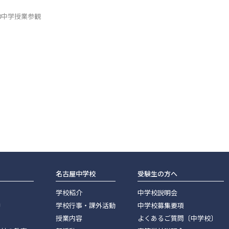
18中学授業参観
名古屋中学校
受験生の方へ
学校紹介
中学校説明会
神
学校行事・課外活動
中学校募集要項
授業内容
よくあるご質問〔中学校〕