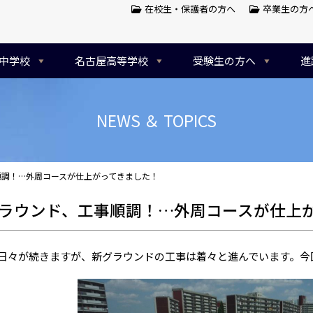
在校生・保護者の方へ
卒業生の方
中学校
名古屋高等学校
受験生の方へ
進
NEWS ＆ TOPICS
順調！…外周コースが仕上がってきました！
ラウンド、工事順調！…外周コースが仕上
々が続きますが、新グラウンドの工事は着々と進んでいます。今