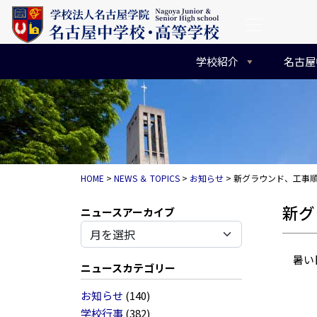
コンテンツへスキップ
メインナビゲーション
学校紹介
名古屋
HOME
>
NEWS ＆ TOPICS
>
お知らせ
>
新グラウンド、工事
新グ
アーカイブ
暑い日
ニュースカテゴリー
お知らせ
(140)
学校行事
(382)