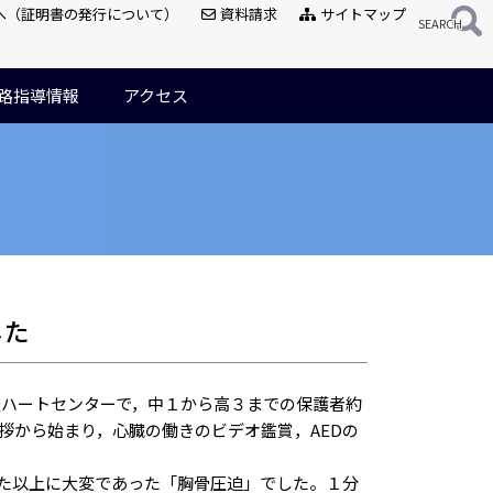
へ（証明書の発行について）
資料請求
サイトマップ
路指導情報
アクセス
した
名古屋ハートセンターで，中１から高３までの保護者約
拶から始まり，心臓の働きのビデオ鑑賞，AEDの
た以上に大変であった「胸骨圧迫」でした。１分