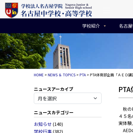
コンテンツへスキップ
メインナビゲーション
学校紹介
名古屋
HOME
>
NEWS ＆ TOPICS
>
PTA
>
PTA体育部企画「ＡＥＤ
PT
アーカイブ
秋のP
ニュースカテゴリー
４５名
実体験
お知らせ
(140)
AED
学校行事
(382)