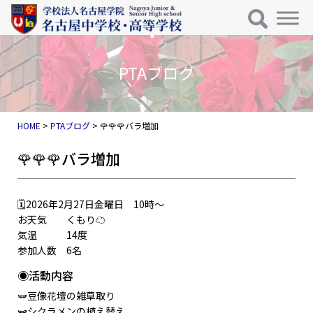
メインナビゲーション
コンテンツへスキップ
HOME
>
PTAブログ
>
🌹🌹🌹バラ増加
🌹🌹🌹バラ増加
🗓️2026年2月27日金曜日 10時〜
お天気 くもり☁️
気温 14度
参加人数 6名
◉活動内容
🫛豆像花壇の雑草取り
🫛シクラメンの植え替え