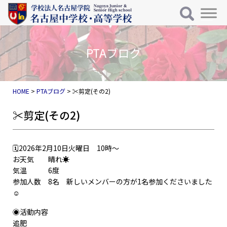
メインナビゲーション
コンテンツへスキップ
HOME
>
PTAブログ
>
✂️剪定(その2)
✂️剪定(その2)
🗓️2026年2月10日火曜日 10時〜
お天気 晴れ☀️
気温 6度
参加人数 8名 新しいメンバーの方が1名参加くださいました
☺️
◉活動内容
追肥