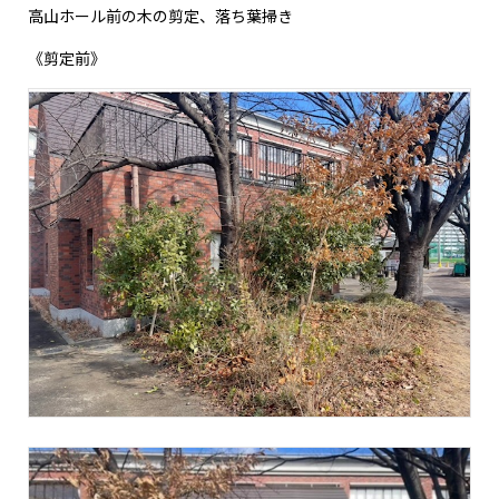
高山ホール前の木の剪定、落ち葉掃き
《剪定前》