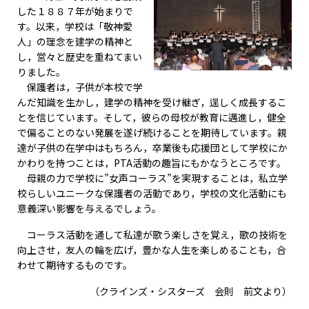
した１８８７年が始まりで
す。以来，学校は「敬神愛
人」の理念を建学の精神と
し，営々と歴史を重ねてまい
りました。
保護者は，子供が本校で学
んだ知識を生かし，建学の精神を受け継ぎ，逞しく成長するこ
とを信じています。そして，彼らの母校が教育に邁進し，健全
で偏ることのない発展を遂げ続けることを期待しています。親
達が子供の在学中はもちろん，卒業後も応援団として学校にか
かわりを持つことは，PTA活動の趣旨にもかなうところです。
母親の力で学校に”女声コーラス”を実現することは，私立学
校らしいユニークな保護者の活動であり，学校の文化活動にも
意義深い影響を与えるでしょう。
コーラス活動を通して私達が歌う楽しさを覚え，歌の技術を
向上させ，友人の輪を広げ，豊かな人生を楽しめることも，合
わせて期待するものです。
（クラインズ・シスターズ 会則 前文より）