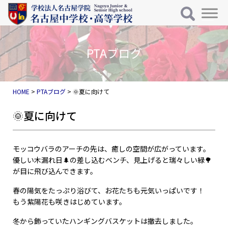
メインナビゲーション
コンテンツへスキップ
HOME
>
PTAブログ
>
🌞夏に向けて
🌞夏に向けて
モッコウバラのアーチの先は、癒しの空間が広がっています。
優しい木漏れ日🌲の差し込むベンチ、見上げると瑞々しい緑🌳
が目に飛び込んできます。
春の陽気をたっぷり浴びて、お花たちも元気いっぱいです！
もう紫陽花も咲きはじめています。
冬から飾っていたハンギングバスケットは撤去しました。